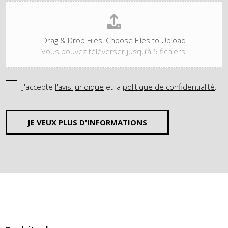
Drag & Drop Files,
Choose Files to Upload
Vous pouvez téléverser jusqu’à 5 fichiers.
J'accepte
l'avis juridique
et la
politique de confidentialité
.
JE VEUX PLUS D'INFORMATIONS