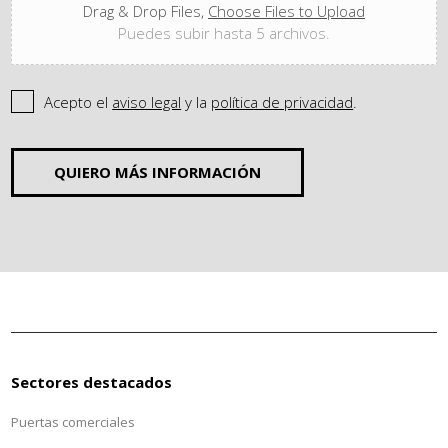
Drag & Drop Files,
Choose Files to Upload
Puedes subir hasta 5 archivos.
Acepto el
aviso legal
y la
política de privacidad
.
QUIERO MÁS INFORMACIÓN
Sectores destacados
Puertas comerciales