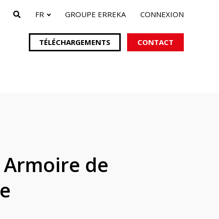
FR
GROUPE ERREKA
CONNEXION
TÉLÉCHARGEMENTS
CONTACT
ails
pour portails
s
 Armoire de
e