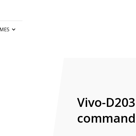
MES
sectionnelles
Armoires de commande
roulants industriels
Télécommandes de port
 basculantes
Barrières automatiques 
isation des portails
Accessoires pour portail
rs pour portails coulissants
Vivo-D203
rs pour portails battants
command
rs pour portes sectionnelles
es accordéon