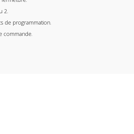
u 2.
ts de programmation.
 de commande.