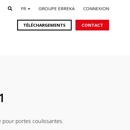
FR
GROUPE ERREKA
CONNEXION
TÉLÉCHARGEMENTS
CONTACT
ails
pour portails
s
1
lé pour portes coulissantes.