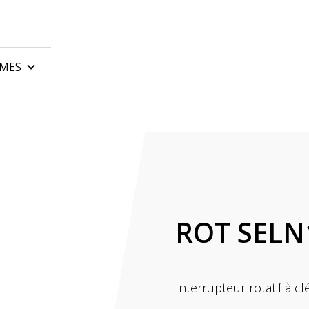
MES
sectionnelles
Armoires de commande
roulants industriels
Télécommandes de port
 basculantes
Barrières automatiques 
isation des portails
Accessoires pour portail
rs pour portails coulissants
ROT SELN
rs pour portails battants
rs pour portes sectionnelles
es accordéon
Interrupteur rotatif à c