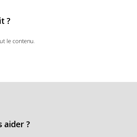
t ?
out le contenu.
aider ?