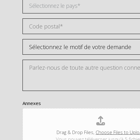
Sélectionnez le pays*
Annexes
Drag & Drop Files,
Choose Files to Upl
Vous pouvez téléverser jusqu’à 5 fichie