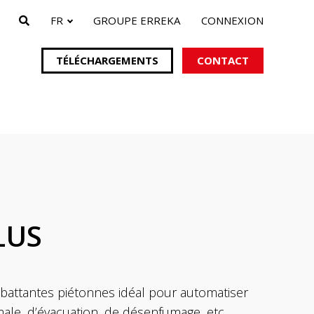
FR
GROUPE ERREKA
CONNEXION
TÉLÉCHARGEMENTS
CONTACT
ails
pour portails
s
LUS
battantes piétonnes idéal pour automatiser
ale, d’évacuation, de désenfumage, etc.