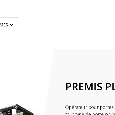
MES
sectionnelles
Armoires de commande
roulants industriels
Télécommandes de port
 basculantes
Barrières automatiques 
isation des portails
Accessoires pour portail
rs pour portails coulissants
PREMIS P
rs pour portails battants
rs pour portes sectionnelles
es accordéon
Opérateur pour portes 
tout type de porte norm