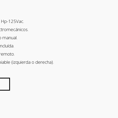
2 Hp-125Vac.
ectromecánicos.
o manual.
ncluída.
 remoto.
iable (izquierda o derecha).