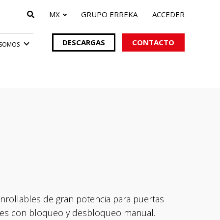
MX
GRUPO ERREKA
ACCEDER
DESCARGAS
CONTACTO
SOMOS
ctricos
Salud
tomáticas
Puertas automáticas
corrediza
Puertas automáticas
abatibles
Salas Rayos X
nrollables de gran potencia para puertas
ales con bloqueo y desbloqueo manual.